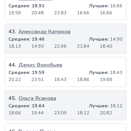
Среднее:
18.91
Лучшее:
16.66
19.59
20.48
22.83
16.66
16.66
43
.
Александр Катюков
Среднее:
19.46
Лучшее:
14.90
18.13
14.90
22.96
21.84
18.40
44
.
Денис Воробьев
Среднее:
19.59
Лучшее:
18.43
20.22
23.51
18.43
18.86
19.68
45
.
Ольга Ясакова
Среднее:
19.64
Лучшее:
18.12
18.66
19.44
23.09
18.12
20.82