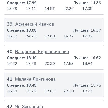
Среднее:
17.99
Лучшее:
14.86
19.79
17.11
14.86
22.26
17.08
39
.
Афанасий Иванов
Среднее:
18.08
Лучшее:
16.37
18.62
24.71
17.80
16.37
17.82
40
.
Владимир Березниченко
Среднее:
18.10
Лучшее:
16.62
16.62
17.76
20.30
17.59
18.94
41
.
Милана Лонгинова
Среднее:
18.45
Лучшее:
15.75
18.69
15.75
17.89
22.10
18.77
42
.
Ян Хардиков