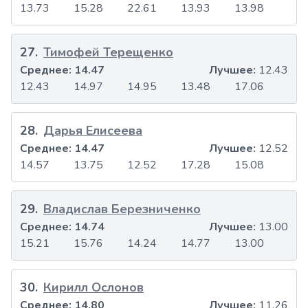
13.73
15.28
22.61
13.93
13.98
27
.
Тимофей Терещенко
Среднее:
14.47
Лучшее:
12.43
12.43
14.97
14.95
13.48
17.06
28
.
Дарья Елисеева
Среднее:
14.47
Лучшее:
12.52
14.57
13.75
12.52
17.28
15.08
29
.
Владислав Березниченко
Среднее:
14.74
Лучшее:
13.00
15.21
15.76
14.24
14.77
13.00
30
.
Кирилл Ослонов
Среднее:
14.80
Лучшее:
11.26