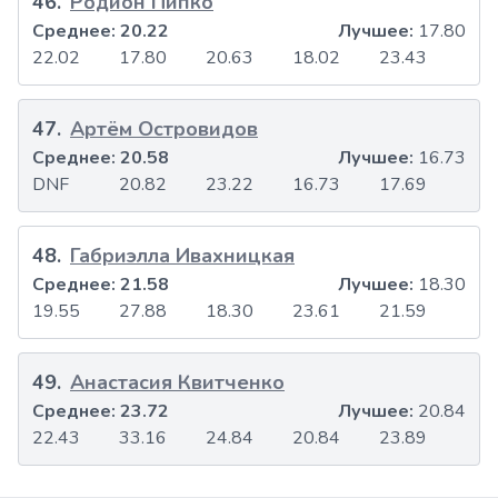
46
.
Родион Пипко
Среднее:
20.22
Лучшее:
17.80
22.02
17.80
20.63
18.02
23.43
47
.
Артём Островидов
Среднее:
20.58
Лучшее:
16.73
DNF
20.82
23.22
16.73
17.69
48
.
Габриэлла Ивахницкая
Среднее:
21.58
Лучшее:
18.30
19.55
27.88
18.30
23.61
21.59
49
.
Анастасия Квитченко
Среднее:
23.72
Лучшее:
20.84
22.43
33.16
24.84
20.84
23.89