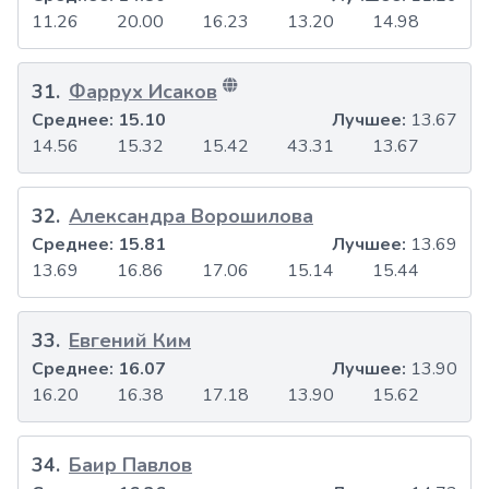
11.26
20.00
16.23
13.20
14.98
31
.
Фаррух Исаков
Среднее:
15.10
Лучшее:
13.67
14.56
15.32
15.42
43.31
13.67
32
.
Александра Ворошилова
Среднее:
15.81
Лучшее:
13.69
13.69
16.86
17.06
15.14
15.44
33
.
Евгений Ким
Среднее:
16.07
Лучшее:
13.90
16.20
16.38
17.18
13.90
15.62
34
.
Баир Павлов