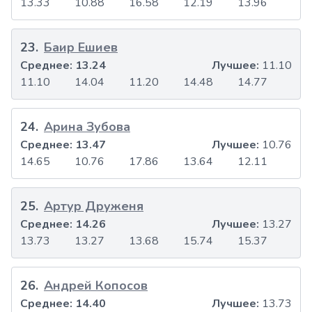
13.33
10.88
16.58
12.19
13.96
23
.
Баир Ешиев
Среднее:
13.24
Лучшее:
11.10
11.10
14.04
11.20
14.48
14.77
24
.
Арина Зубова
Среднее:
13.47
Лучшее:
10.76
14.65
10.76
17.86
13.64
12.11
25
.
Артур Друженя
Среднее:
14.26
Лучшее:
13.27
13.73
13.27
13.68
15.74
15.37
26
.
Андрей Копосов
Среднее:
14.40
Лучшее:
13.73