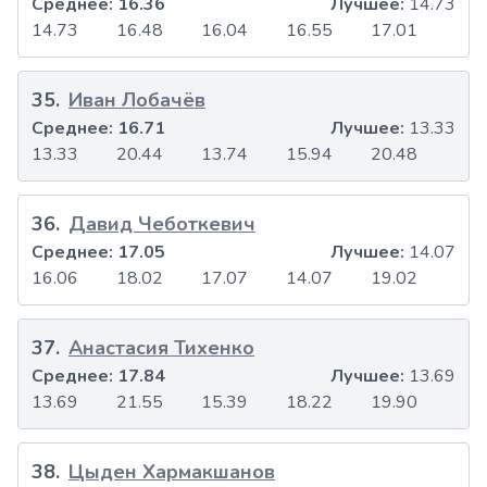
Среднее:
16.36
Лучшее:
14.73
14.73
16.48
16.04
16.55
17.01
35
.
Иван Лобачёв
Среднее:
16.71
Лучшее:
13.33
13.33
20.44
13.74
15.94
20.48
36
.
Давид Чеботкевич
Среднее:
17.05
Лучшее:
14.07
16.06
18.02
17.07
14.07
19.02
37
.
Анастасия Тихенко
Среднее:
17.84
Лучшее:
13.69
13.69
21.55
15.39
18.22
19.90
38
.
Цыден Хармакшанов