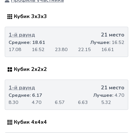
Профиль участника
Кубик 3x3x3
1-й раунд
21 место
Среднее:
18.61
Лучшее:
16.52
17.08
16.52
23.80
22.15
16.61
Кубик 2x2x2
1-й раунд
21 место
Среднее:
6.17
Лучшее:
4.70
8.30
4.70
6.57
6.63
5.32
Кубик 4x4x4