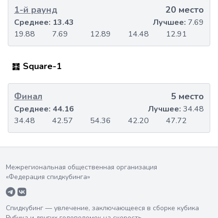
1-й раунд
20 место
Среднее:
13.43
Лучшее:
7.69
19.88
7.69
12.89
14.48
12.91
Square-1
Финал
5 место
Среднее:
44.16
Лучшее:
34.48
34.48
42.57
54.36
42.20
47.72
Межрегиональная общественная организация
«Федерация спидкубинга»
Спидкубинг — увлечение, заключающееся в сборке кубика
Рубика и других головоломок на скорость