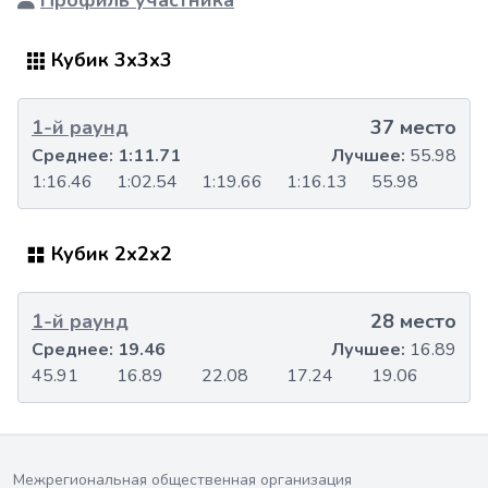
Профиль участника
Кубик 3x3x3
1-й раунд
37 место
Среднее:
1:11.71
Лучшее:
55.98
1:16.46
1:02.54
1:19.66
1:16.13
55.98
Кубик 2x2x2
1-й раунд
28 место
Среднее:
19.46
Лучшее:
16.89
45.91
16.89
22.08
17.24
19.06
Межрегиональная общественная организация