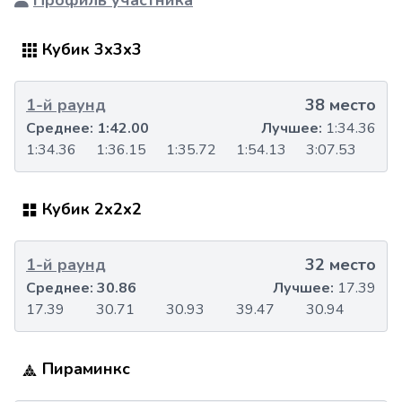
Профиль участника
Кубик 3x3x3
1-й раунд
38 место
Среднее:
1:42.00
Лучшее:
1:34.36
1:34.36
1:36.15
1:35.72
1:54.13
3:07.53
Кубик 2x2x2
1-й раунд
32 место
Среднее:
30.86
Лучшее:
17.39
17.39
30.71
30.93
39.47
30.94
Пираминкс