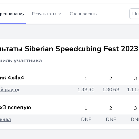
ревнования
Результаты
Спецпроекты
ьтаты Siberian Speedcubing Fest 202
иль участника
ик 4x4x4
1
2
3
-й раунд
1:38.30
1:30.68
1:11
x3 вслепую
1
2
3
инал
DNF
DNF
DN