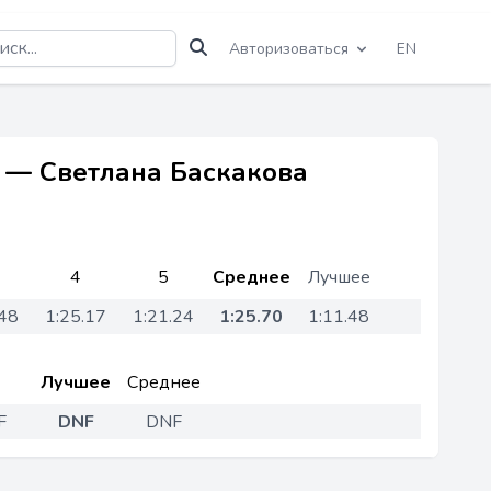
Авторизоваться
EN
3 — Светлана Баскакова
4
5
Среднее
Лучшее
.48
1:25.17
1:21.24
1:25.70
1:11.48
Лучшее
Среднее
F
DNF
DNF