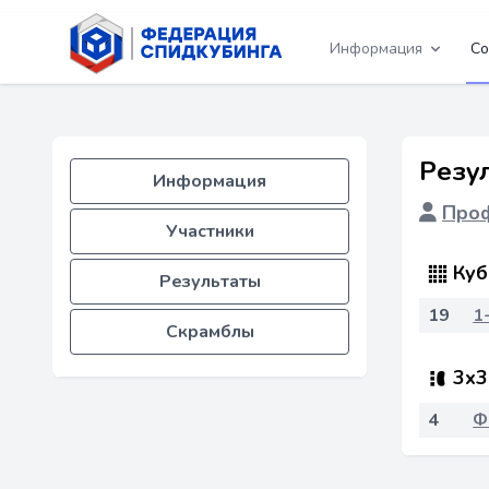
Информация
Со
Резул
Информация
Проф
Участники
Куб
Результаты
19
1
Скрамблы
3x3
4
Ф