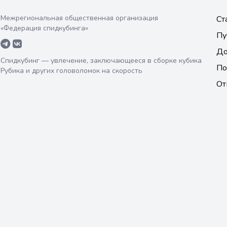
Межрегиональная общественная организация
Ст
«Федерация спидкубинга»
Пу
До
Спидкубинг — увлечение, заключающееся в сборке кубика
По
Рубика и других головоломок на скорость
От