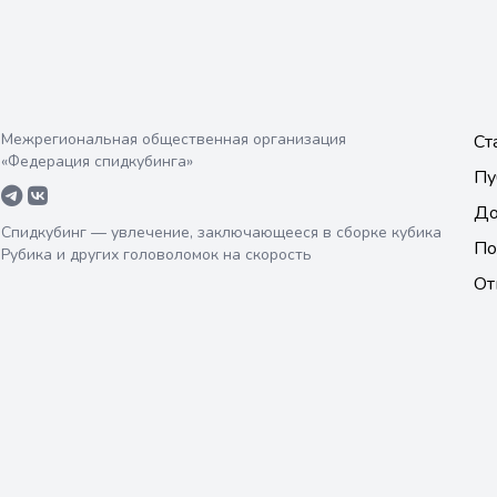
Межрегиональная общественная организация
Ст
«Федерация спидкубинга»
Пу
До
Спидкубинг — увлечение, заключающееся в сборке кубика
По
Рубика и других головоломок на скорость
От