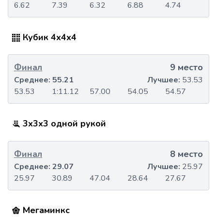
6.62
7.39
6.32
6.88
4.74
Кубик 4x4x4
Финал
9 место
Среднее:
55.21
Лучшее:
53.53
53.53
1:11.12
57.00
54.05
54.57
3x3x3 одной рукой
Финал
8 место
Среднее:
29.07
Лучшее:
25.97
25.97
30.89
47.04
28.64
27.67
Мегаминкс