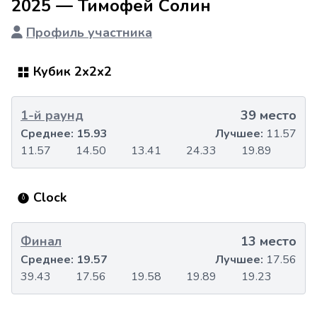
2025 — Тимофей Солин
Профиль участника
Кубик 2x2x2
1-й раунд
39 место
Среднее:
15.93
Лучшее:
11.57
11.57
14.50
13.41
24.33
19.89
Clock
Финал
13 место
Среднее:
19.57
Лучшее:
17.56
39.43
17.56
19.58
19.89
19.23