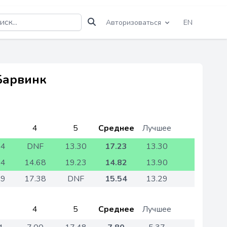
Авторизоваться
EN
Барвинк
4
5
Среднее
Лучшее
94
DNF
13.30
17.23
13.30
04
14.68
19.23
14.82
13.90
29
17.38
DNF
15.54
13.29
4
5
Среднее
Лучшее