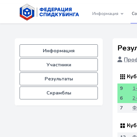
Информация
Со
Резу
Информация
Проф
Участники
Куб
Результаты
9
1
Скрамблы
6
2
7
Ф
Куб