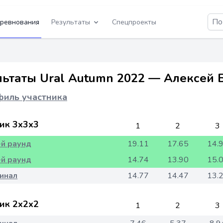
ревнования
Результаты
Спецпроекты
льтаты Ural Autumn 2022 — Алексей 
иль участника
ик 3x3x3
1
2
3
-й раунд
19.11
17.65
14.
-й раунд
14.74
13.90
15.
инал
14.77
14.47
13.
ик 2x2x2
1
2
3