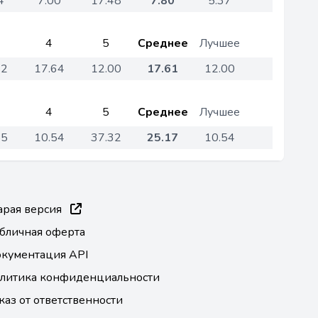
4
7.00
17.48
7.80
5.37
4
5
Среднее
Лучшее
82
17.64
12.00
17.61
12.00
4
5
Среднее
Лучшее
55
10.54
37.32
25.17
10.54
арая версия
бличная оферта
кументация API
литика конфиденциальности
каз от ответственности