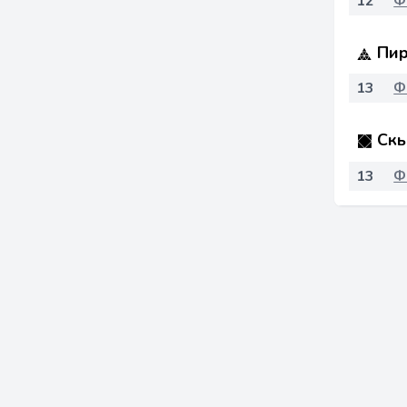
12
Ф
Пир
13
Ф
Скь
13
Ф