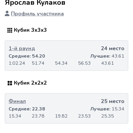
Ярослав Кулаков
Профиль участника
Кубик 3x3x3
1-й раунд
24 место
Среднее:
54.20
Лучшее:
43.61
1:02.24
51.74
54.34
56.53
43.61
Кубик 2x2x2
Финал
25 место
Среднее:
22.38
Лучшее:
15.34
15.34
23.78
19.82
23.53
25.35