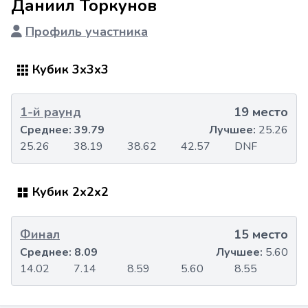
Даниил Торкунов
Профиль участника
Кубик 3x3x3
1-й раунд
19 место
Среднее:
39.79
Лучшее:
25.26
25.26
38.19
38.62
42.57
DNF
Кубик 2x2x2
Финал
15 место
Среднее:
8.09
Лучшее:
5.60
14.02
7.14
8.59
5.60
8.55