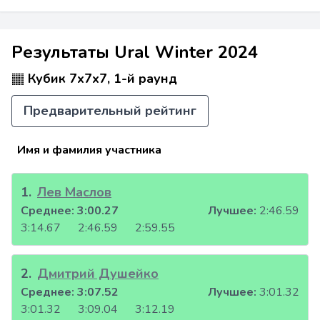
Результаты Ural Winter 2024
Кубик 7x7x7, 1-й раунд
Предварительный рейтинг
Имя и фамилия участника
1
.
Лев Маслов
Среднее:
3:00.27
Лучшее:
2:46.59
3:14.67
2:46.59
2:59.55
2
.
Дмитрий Душейко
Среднее:
3:07.52
Лучшее:
3:01.32
3:01.32
3:09.04
3:12.19