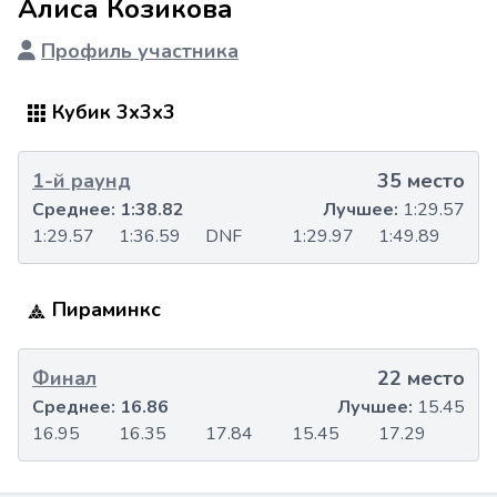
Алиса Козикова
Профиль участника
Кубик 3x3x3
1-й раунд
35 место
Среднее:
1:38.82
Лучшее:
1:29.57
1:29.57
1:36.59
DNF
1:29.97
1:49.89
Пираминкс
Финал
22 место
Среднее:
16.86
Лучшее:
15.45
16.95
16.35
17.84
15.45
17.29