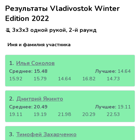
Результаты Vladivostok Winter
Edition 2022
3x3x3 одной рукой, 2-й раунд
Имя и фамилия участника
1
.
Илья Соколов
Среднее:
15.48
Лучшее:
14.64
15.92
15.79
14.64
16.82
14.73
2
.
Дмитрий Якинто
Среднее:
20.49
Лучшее:
19.11
19.11
19.19
21.98
20.29
22.53
3
.
Тимофей Захарченко