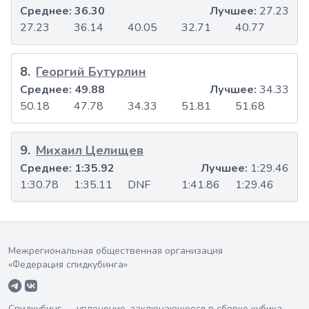
Среднее:
36.30
Лучшее:
27.23
27.23
36.14
40.05
32.71
40.77
8
.
Георгий Бутурлин
Среднее:
49.88
Лучшее:
34.33
50.18
47.78
34.33
51.81
51.68
9
.
Михаил Целищев
Среднее:
1:35.92
Лучшее:
1:29.46
1:30.78
1:35.11
DNF
1:41.86
1:29.46
Межрегиональная общественная организация
«Федерация спидкубинга»
Спидкубинг — увлечение, заключающееся в сборке кубика