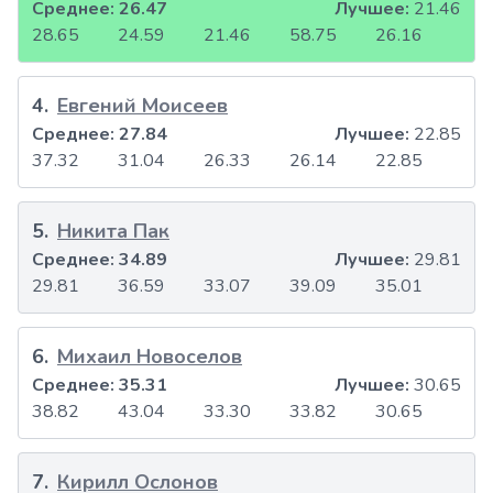
Среднее:
26.47
Лучшее:
21.46
28.65
24.59
21.46
58.75
26.16
4
.
Евгений Моисеев
Среднее:
27.84
Лучшее:
22.85
37.32
31.04
26.33
26.14
22.85
5
.
Никита Пак
Среднее:
34.89
Лучшее:
29.81
29.81
36.59
33.07
39.09
35.01
6
.
Михаил Новоселов
Среднее:
35.31
Лучшее:
30.65
38.82
43.04
33.30
33.82
30.65
7
.
Кирилл Ослонов