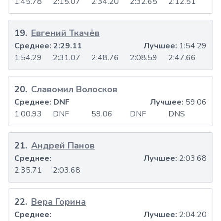
1:45.78
2:15.07
2:34.20
2:32.65
2:12.51
19
.
Евгений Ткачёв
Среднее:
2:29.11
Лучшее:
1:54.29
1:54.29
2:31.07
2:48.76
2:08.59
2:47.66
20
.
Славомил Волосков
Среднее:
DNF
Лучшее:
59.06
1:00.93
DNF
59.06
DNF
DNS
21
.
Андрей Панов
Среднее:
Лучшее:
2:03.68
2:35.71
2:03.68
22
.
Вера Горина
Среднее:
Лучшее:
2:04.20