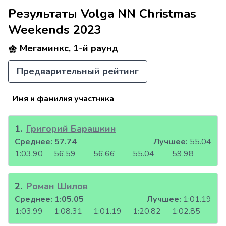
Результаты Volga NN Christmas
Weekends 2023
Мегаминкс, 1-й раунд
Предварительный рейтинг
Имя и фамилия участника
1
.
Григорий Барашкин
Среднее:
57.74
Лучшее:
55.04
1:03.90
56.59
56.66
55.04
59.98
2
.
Роман Шилов
Среднее:
1:05.05
Лучшее:
1:01.19
1:03.99
1:08.31
1:01.19
1:20.82
1:02.85