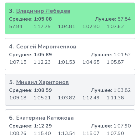
3
.
Владимир Лебедев
Среднее:
1:05.08
Лучшее:
57.84
57.84
1:17.79
1:04.81
1:02.80
1:07.62
4
.
Сергей Миронченков
Среднее:
1:05.89
Лучшее:
1:01.53
1:07.15
1:12.23
1:01.53
1:04.65
1:05.87
5
.
Михаил Харитонов
Среднее:
1:08.59
Лучшее:
1:03.82
1:09.18
1:05.21
1:03.82
1:12.49
1:11.38
6
.
Екатерина Катюкова
Среднее:
1:12.29
Лучшее:
1:07.90
1:08.26
1:15.40
1:13.54
1:15.07
1:07.90