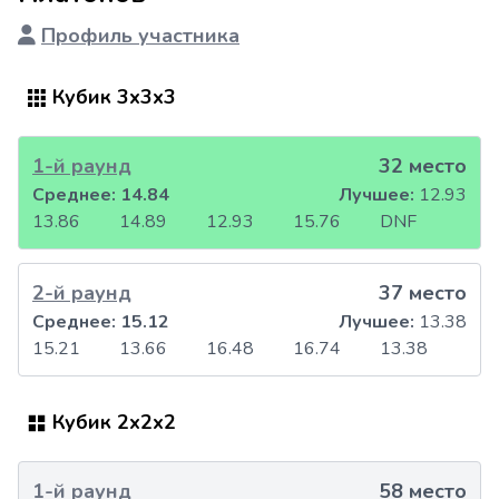
Профиль участника
Кубик 3x3x3
1-й раунд
32 место
Среднее:
14.84
Лучшее:
12.93
13.86
14.89
12.93
15.76
DNF
2-й раунд
37 место
Среднее:
15.12
Лучшее:
13.38
15.21
13.66
16.48
16.74
13.38
Кубик 2x2x2
1-й раунд
58 место