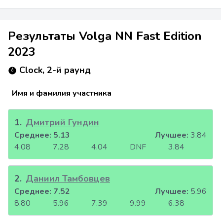
Результаты Volga NN Fast Edition
2023
Clock, 2-й раунд
Имя и фамилия участника
1
.
Дмитрий Гундин
Среднее:
5.13
Лучшее:
3.84
4.08
7.28
4.04
DNF
3.84
2
.
Даниил Тамбовцев
Среднее:
7.52
Лучшее:
5.96
8.80
5.96
7.39
9.99
6.38