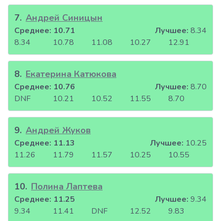
7
.
Андрей Синицын
Среднее:
10.71
Лучшее:
8.34
8.34
10.78
11.08
10.27
12.91
8
.
Екатерина Катюкова
Среднее:
10.76
Лучшее:
8.70
DNF
10.21
10.52
11.55
8.70
9
.
Андрей Жуков
Среднее:
11.13
Лучшее:
10.25
11.26
11.79
11.57
10.25
10.55
10
.
Полина Лаптева
Среднее:
11.25
Лучшее:
9.34
9.34
11.41
DNF
12.52
9.83