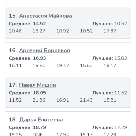
15
.
Анастасия Майкова
Среднее:
14.52
Лучшее:
10.52
20.46
15.27
10.92
10.52
17.37
16
.
Арсений Боровков
Среднее:
16.93
Лучшее:
15.83
18.11
16.50
19.17
15.83
16.17
17
.
Павел Мишин
Среднее:
18.05
Лучшее:
11.52
11.52
21.86
16.91
21.43
15.81
18
.
Дарья Елисеева
Среднее:
18.79
Лучшее:
17.29
19.25
DNF
17.94
19.17
17.29