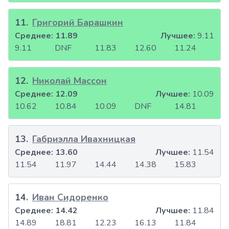
11
.
Григорий Барашкин
Среднее:
11.89
Лучшее:
9.11
9.11
DNF
11.83
12.60
11.24
12
.
Николай Массон
Среднее:
12.09
Лучшее:
10.09
10.62
10.84
10.09
DNF
14.81
13
.
Габриэлла Ивахницкая
Среднее:
13.60
Лучшее:
11.54
11.54
11.97
14.44
14.38
15.83
14
.
Иван Сидоренко
Среднее:
14.42
Лучшее:
11.84
14.89
18.81
12.23
16.13
11.84