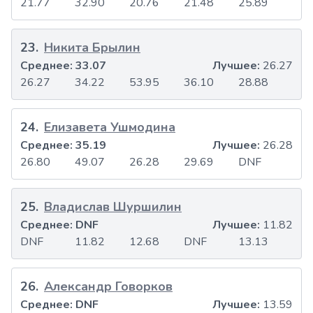
21.77
32.90
20.76
21.48
25.89
23
.
Никита Брылин
Среднее:
33.07
Лучшее:
26.27
26.27
34.22
53.95
36.10
28.88
24
.
Елизавета Ушмодина
Среднее:
35.19
Лучшее:
26.28
26.80
49.07
26.28
29.69
DNF
25
.
Владислав Шуршилин
Среднее:
DNF
Лучшее:
11.82
DNF
11.82
12.68
DNF
13.13
26
.
Александр Говорков
Среднее:
DNF
Лучшее:
13.59