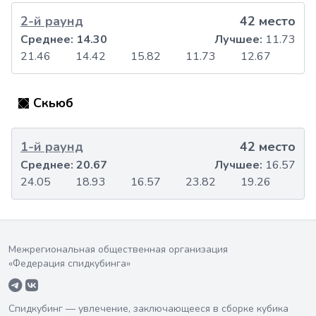
2-й раунд
42 место
Среднее:
14.30
Лучшее:
11.73
21.46
14.42
15.82
11.73
12.67
Скьюб
1-й раунд
42 место
Среднее:
20.67
Лучшее:
16.57
24.05
18.93
16.57
23.82
19.26
Межрегиональная общественная организация
«Федерация спидкубинга»
Спидкубинг — увлечение, заключающееся в сборке кубика