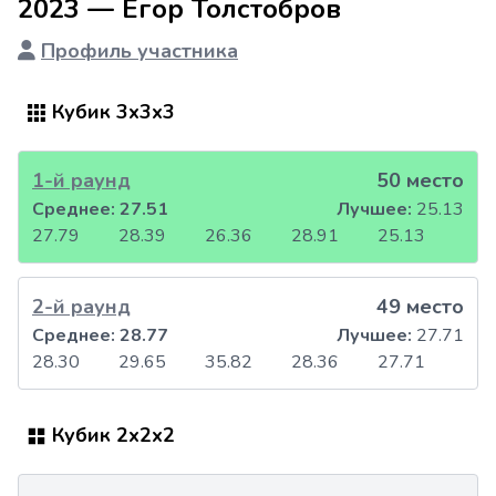
2023 — Егор Толстобров
Профиль участника
Кубик 3x3x3
1-й раунд
50 место
Среднее:
27.51
Лучшее:
25.13
27.79
28.39
26.36
28.91
25.13
2-й раунд
49 место
Среднее:
28.77
Лучшее:
27.71
28.30
29.65
35.82
28.36
27.71
Кубик 2x2x2