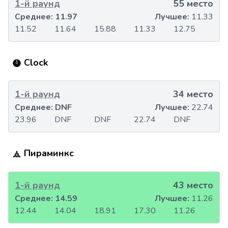
1-й раунд
55 место
Среднее:
11.97
Лучшее:
11.33
11.52
11.64
15.88
11.33
12.75
Clock
1-й раунд
34 место
Среднее:
DNF
Лучшее:
22.74
23.96
DNF
DNF
22.74
DNF
Пираминкс
1-й раунд
43 место
Среднее:
14.59
Лучшее:
11.26
12.44
14.04
18.91
17.30
11.26