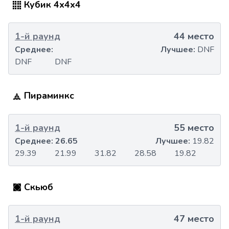
Кубик 4x4x4
1-й раунд
44 место
Среднее:
Лучшее:
DNF
DNF
DNF
Пираминкс
1-й раунд
55 место
Среднее:
26.65
Лучшее:
19.82
29.39
21.99
31.82
28.58
19.82
Скьюб
1-й раунд
47 место