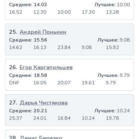
Среднее:
14.03
Лучшее:
10.00
16.52
12.30
10.00
17.30
13.28
25
.
Андрей Понькин
Среднее:
15.56
Лучшее:
9.08
14.62
16.13
23.84
9.08
15.92
26
.
Егор Каргапольцев
Среднее:
18.58
Лучшее:
9.79
DNF
16.05
20.07
19.61
9.79
27
.
Дарья Чистякова
Среднее:
20.21
Лучшее:
10.24
25.37
24.01
16.84
10.24
19.78
28
.
Денис Березко