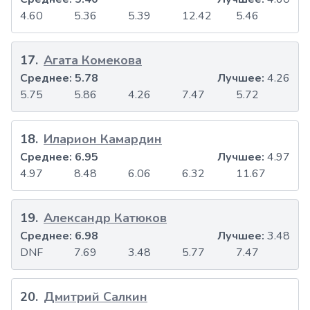
4.60
5.36
5.39
12.42
5.46
17
.
Агата Комекова
Среднее:
5.78
Лучшее:
4.26
5.75
5.86
4.26
7.47
5.72
18
.
Иларион Камардин
Среднее:
6.95
Лучшее:
4.97
4.97
8.48
6.06
6.32
11.67
19
.
Александр Катюков
Среднее:
6.98
Лучшее:
3.48
DNF
7.69
3.48
5.77
7.47
20
.
Дмитрий Салкин