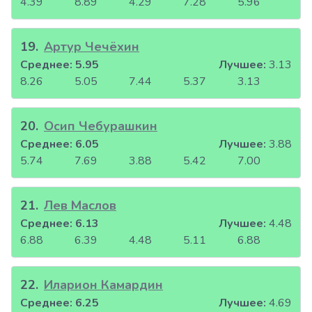
4.39
8.89
4.29
7.28
5.96
19
.
Артур Чечёхин
Среднее:
5.95
Лучшее:
3.13
8.26
5.05
7.44
5.37
3.13
20
.
Осип Чебурашкин
Среднее:
6.05
Лучшее:
3.88
5.74
7.69
3.88
5.42
7.00
21
.
Лев Маслов
Среднее:
6.13
Лучшее:
4.48
6.88
6.39
4.48
5.11
6.88
22
.
Иларион Камардин
Среднее:
6.25
Лучшее:
4.69