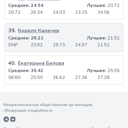
Среднее:
24.54
Лучшее:
20.72
20.72
26.34
24.03
23.25
34.56
39
.
Кирилл Калачев
Среднее:
26.21
Лучшее:
21.51
DNF
23.92
29.73
24.97
21.51
40
.
Екатерина Белова
Среднее:
30.42
Лучшее:
25.55
58.80
25.55
36.62
27.36
27.28
Межрегиональная общественная организация
«Федерация спидкубинга»