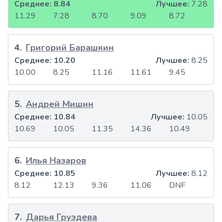
Среднее:
8.84
Лучшее:
7.28
11.29
7.28
8.70
9.09
8.72
4
.
Григорий Барашкин
Среднее:
10.20
Лучшее:
8.25
10.00
8.25
11.16
11.61
9.45
5
.
Андрей Мишин
Среднее:
10.84
Лучшее:
10.05
10.69
10.05
11.35
14.36
10.49
6
.
Илья Назаров
Среднее:
10.85
Лучшее:
8.12
8.12
12.13
9.36
11.06
DNF
7
.
Дарья Груздева