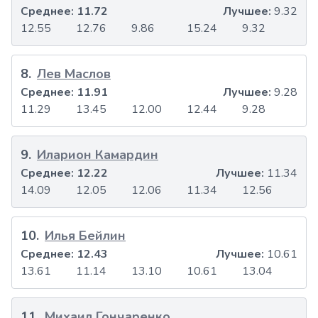
Среднее:
11.72
Лучшее:
9.32
12.55
12.76
9.86
15.24
9.32
8
.
Лев Маслов
Среднее:
11.91
Лучшее:
9.28
11.29
13.45
12.00
12.44
9.28
9
.
Иларион Камардин
Среднее:
12.22
Лучшее:
11.34
14.09
12.05
12.06
11.34
12.56
10
.
Илья Бейлин
Среднее:
12.43
Лучшее:
10.61
13.61
11.14
13.10
10.61
13.04
11
.
Михаил Гончаренко