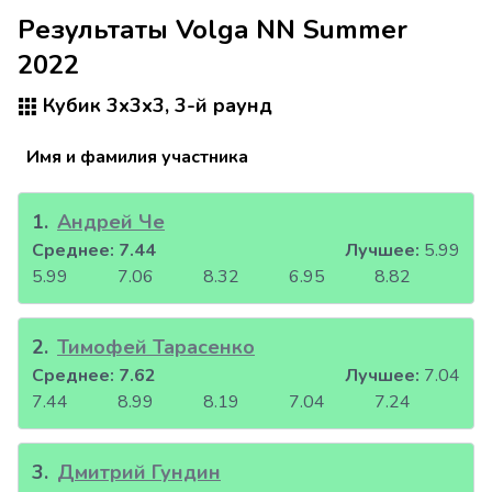
Результаты Volga NN Summer
2022
Кубик 3x3x3, 3-й раунд
Имя и фамилия участника
1
.
Андрей Че
Среднее:
7.44
Лучшее:
5.99
5.99
7.06
8.32
6.95
8.82
2
.
Тимофей Тарасенко
Среднее:
7.62
Лучшее:
7.04
7.44
8.99
8.19
7.04
7.24
3
.
Дмитрий Гундин