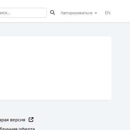
Авторизоваться
EN
арая версия
бличная оферта