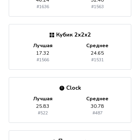
46.24
52.40
#1636
#1563
Кубик 2x2x2
Лучшая
Среднее
17.32
24.65
#1566
#1531
Clock
Лучшая
Среднее
25.83
30.78
#522
#487