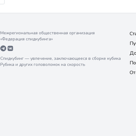
Межрегиональная общественная организация
Ст
«Федерация спидкубинга»
Пу
До
Спидкубинг — увлечение, заключающееся в сборке кубика
По
Рубика и других головоломок на скорость
От