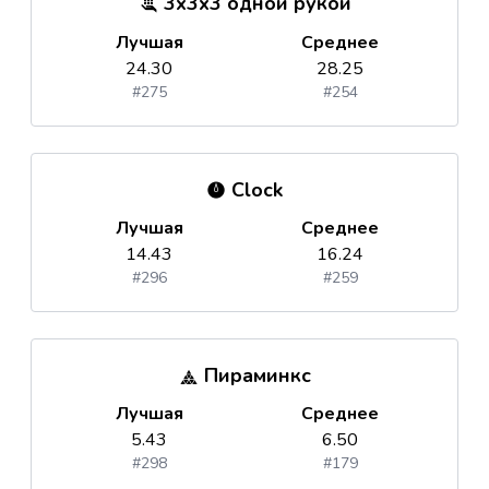
3x3x3 одной рукой
Лучшая
Среднее
24.30
28.25
#275
#254
Clock
Лучшая
Среднее
14.43
16.24
#296
#259
Пираминкс
Лучшая
Среднее
5.43
6.50
#298
#179