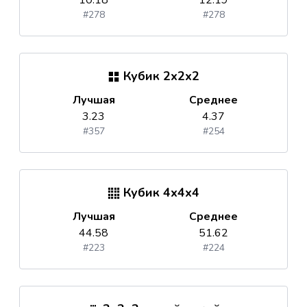
10.18
12.19
#278
#278
Кубик 2x2x2
Лучшая
Среднее
3.23
4.37
#357
#254
Кубик 4x4x4
Лучшая
Среднее
44.58
51.62
#223
#224