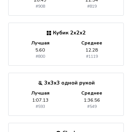
20.49
22.54
#908
#819
Кубик 2x2x2
Лучшая
Среднее
5.60
12.28
#800
#1119
3x3x3 одной рукой
Лучшая
Среднее
1:07.13
1:36.56
#593
#549