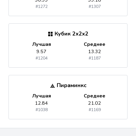
30.99
39.18
#1272
#1307
Кубик 2x2x2
Лучшая
Среднее
9.57
13.32
#1204
#1187
Пираминкс
Лучшая
Среднее
12.84
21.02
#1038
#1169