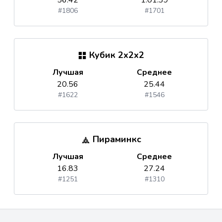
56.42
1:01.39
#1806
#1701
Кубик 2x2x2
Лучшая
Среднее
20.56
25.44
#1622
#1546
Пираминкс
Лучшая
Среднее
16.83
27.24
#1251
#1310