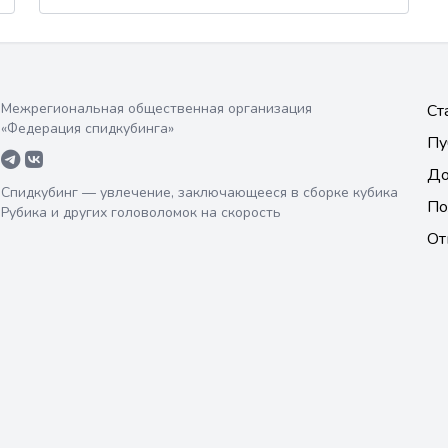
Межрегиональная общественная организация
Ст
«Федерация спидкубинга»
Пу
До
Спидкубинг — увлечение, заключающееся в сборке кубика
По
Рубика и других головоломок на скорость
От