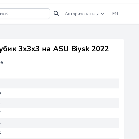
Авторизоваться
EN
бик 3x3x3 на ASU Biysk 2022
ее
0
4
7
4
5