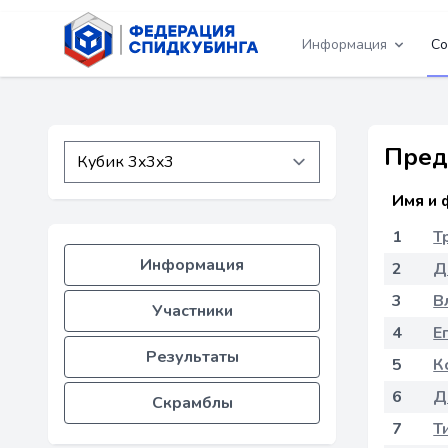
Информация
Со
Пред
Имя и 
1
Т
Информация
2
Д
3
В
Участники
4
Е
Результаты
5
К
6
Д
Скрамблы
7
Т