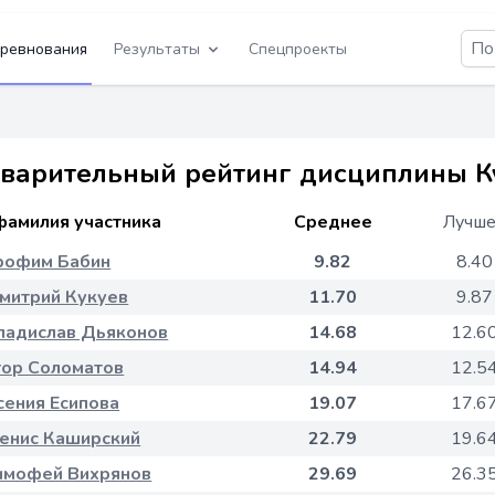
ревнования
Результаты
Спецпроекты
варительный рейтинг дисциплины Ку
фамилия участника
Среднее
Лучш
рофим Бабин
9.82
8.40
митрий Кукуев
11.70
9.87
ладислав Дьяконов
14.68
12.6
гор Соломатов
14.94
12.5
сения Есипова
19.07
17.6
енис Каширский
22.79
19.6
имофей Вихрянов
29.69
26.3