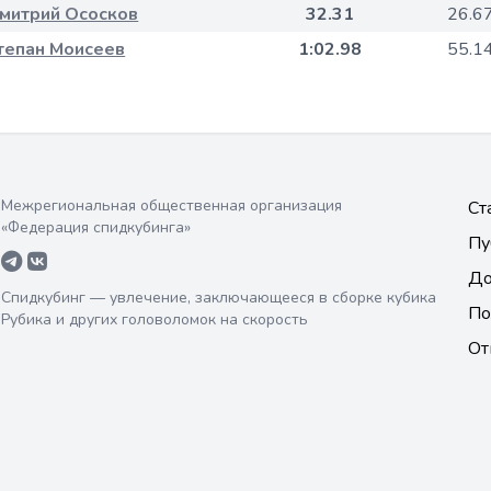
митрий Ососков
32.31
26.6
тепан Моисеев
1:02.98
55.1
Межрегиональная общественная организация
Ст
«Федерация спидкубинга»
Пу
До
Спидкубинг — увлечение, заключающееся в сборке кубика
По
Рубика и других головоломок на скорость
От