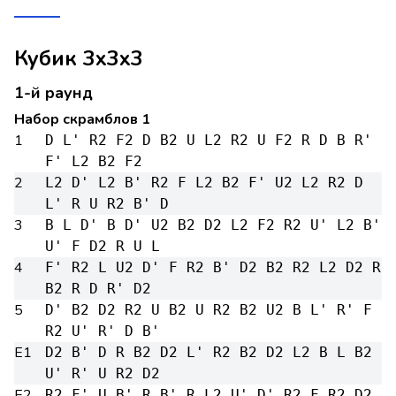
Кубик 3x3x3
1-й раунд
Набор скрамблов 1
1
D L' R2 F2 D B2 U L2 R2 U F2 R D B R'
F' L2 B2 F2
2
L2 D' L2 B' R2 F L2 B2 F' U2 L2 R2 D
L' R U R2 B' D
3
B L D' B D' U2 B2 D2 L2 F2 R2 U' L2 B'
U' F D2 R U L
4
F' R2 L U2 D' F R2 B' D2 B2 R2 L2 D2 R
B2 R D R' D2
5
D' B2 D2 R2 U B2 U R2 B2 U2 B L' R' F
R2 U' R' D B'
E1
D2 B' D R B2 D2 L' R2 B2 D2 L2 B L B2
U' R' U R2 D2
E2
R2 F' U B' R B' R L2 U' D' R2 F R2 D2