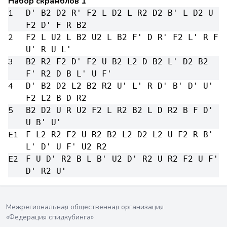
Набор скрамблов 1
1
D' B2 D2 R' F2 L D2 L R2 D2 B' L D2 U
F2 D' F R B2
2
F2 L U2 L B2 U2 L B2 F' D R' F2 L' R F
U' R U L'
3
B2 R2 F2 D' F2 U B2 L2 D B2 L' D2 B2
F' R2 D B L' U F'
4
D' B2 D2 L2 B2 R2 U' L' R D' B' D' U'
F2 L2 B D R2
5
B2 D2 U R U2 F2 L R2 B2 L D R2 B F D'
U B' U'
E1
F L2 R2 F2 U R2 B2 L2 D2 L2 U F2 R B'
L' D' U F' U2 R2
E2
F U D' R2 B L B' U2 D' R2 U R2 F2 U F'
D' R2 U'
Межрегиональная общественная организация
«Федерация спидкубинга»