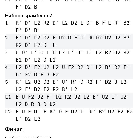
F' D2 B
Набор скрамблов 2
1
R' D' L2 R2 D' L2 D2 L D' B F L R' B2
F' D' B'
2
F' D' L2 D2 B U2 R F U' R D2 R2 U2 B2
R2 D' L2 D' L
3
U D' L' U F D F2 L' D' L' F2 R2 U2 R2
B2 D' L2 D L2
4
L2 D' F2 U2 L2 U F2 R2 D' L2 B' R2 F'
L' F2 R F R B2
5
R' L2 U2 D2 B' U' R' D R2 F' D2 B L2
U2 F' D2 F2 R2 B' L2
E1
B U F2 D2 F' D2 R2 D2 L2 B' U2 L' U2
L2 D R B D U2
E2
B U F D' F R' D F D2 L' U' B2 U2 F2 B2
L' D2 L2
Финал