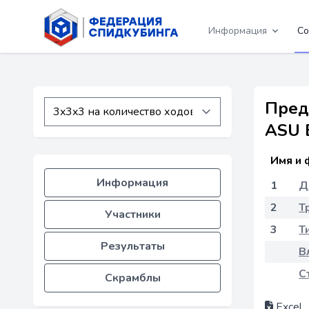
Информация
Со
Пред
ASU 
Имя и 
Информация
1
Д
2
Т
Участники
3
Т
Результаты
В
С
Скрамблы
Excel