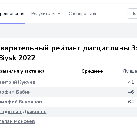
ревнования
Результаты
Спецпроекты
варительный рейтинг дисциплины 3x
Biysk 2022
фамилия участника
Среднее
Лучш
митрий Кукуев
41
рофим Бабин
46
имофей Вихрянов
64
ладислав Дьяконов
тепан Моисеев