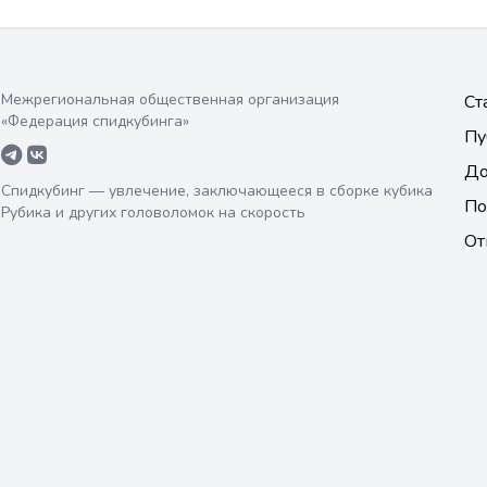
Межрегиональная общественная организация
Ст
«Федерация спидкубинга»
Пу
До
Спидкубинг — увлечение, заключающееся в сборке кубика
По
Рубика и других головоломок на скорость
От