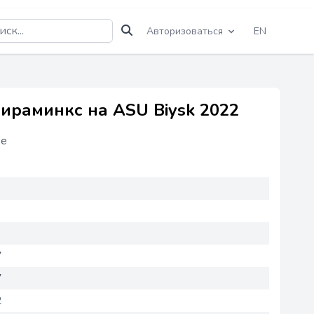
Авторизоваться
EN
раминкс на ASU Biysk 2022
ее
7
7
2