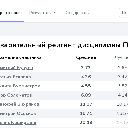
ревнования
Результаты
Спецпроекты
варительный рейтинг дисциплины Пи
фамилия участника
Среднее
Лучш
митрий Кукуев
3.73
2.65
сения Есипова
4.36
3.47
икита Бурмистров
4.55
3.52
гор Соломатов
6.09
4.14
имофей Вихрянов
11.57
10.1
митрий Ососков
16.71
15.5
енис Каширский
20.18
14.1