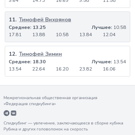
9.64
14.73
16.69
9.58
11.58
11
.
Тимофей Вихрянов
Среднее:
13.25
Лучшее:
10.58
17.81
13.88
10.58
13.84
12.04
12
.
Тимофей Зимин
Среднее:
18.30
Лучшее:
13.54
13.54
22.64
16.20
23.82
16.06
Межрегиональная общественная организация
«Федерация спидкубинга»
Спидкубинг — увлечение, заключающееся в сборке кубика
Рубика и других головоломок на скорость