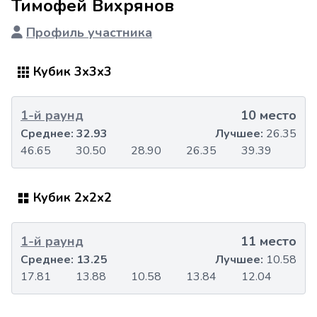
Тимофей Вихрянов
Профиль участника
Кубик 3x3x3
1-й раунд
10 место
Среднее:
32.93
Лучшее:
26.35
46.65
30.50
28.90
26.35
39.39
Кубик 2x2x2
1-й раунд
11 место
Среднее:
13.25
Лучшее:
10.58
17.81
13.88
10.58
13.84
12.04