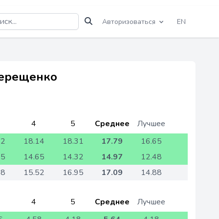
Авторизоваться
EN
Терещенко
4
5
Среднее
Лучшее
92
18.14
18.31
17.79
16.65
95
14.65
14.32
14.97
12.48
88
15.52
16.95
17.09
14.88
4
5
Среднее
Лучшее