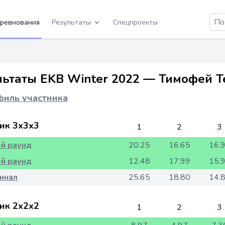
ревнования
Результаты
Спецпроекты
льтаты EKB Winter 2022 — Тимофей 
иль участника
ик 3x3x3
1
2
3
-й раунд
20.25
16.65
16.
-й раунд
12.48
17.99
15.
инал
25.65
18.80
14.
ик 2x2x2
1
2
3