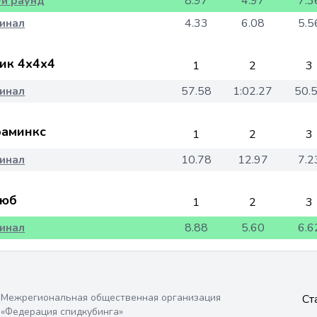
-й раунд
8.97
4.97
7.3
инал
4.33
6.08
5.5
ик 4x4x4
1
2
3
инал
57.58
1:02.27
50.
аминкс
1
2
3
инал
10.78
12.97
7.2
юб
1
2
3
инал
8.88
5.60
6.6
Межрегиональная общественная организация
Ст
«Федерация спидкубинга»