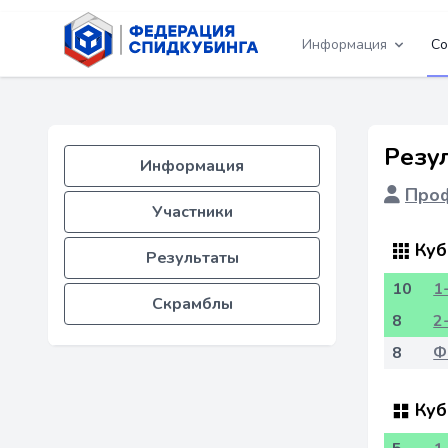
Информация
Со
Резу
Информация
Проф
Участники
Куб
Результаты
10
1
Скрамблы
8
2
8
Ф
Куб