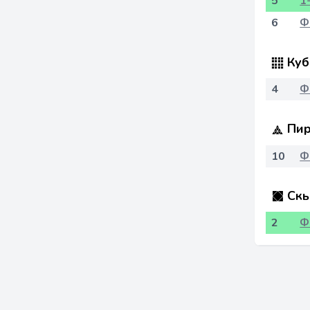
5
1
6
Ф
Куб
4
Ф
Пир
10
Ф
Скь
2
Ф