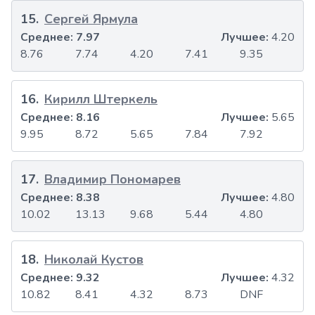
15
.
Сергей Ярмула
Среднее:
7.97
Лучшее:
4.20
8.76
7.74
4.20
7.41
9.35
16
.
Кирилл Штеркель
Среднее:
8.16
Лучшее:
5.65
9.95
8.72
5.65
7.84
7.92
17
.
Владимир Пономарев
Среднее:
8.38
Лучшее:
4.80
10.02
13.13
9.68
5.44
4.80
18
.
Николай Кустов
Среднее:
9.32
Лучшее:
4.32
10.82
8.41
4.32
8.73
DNF