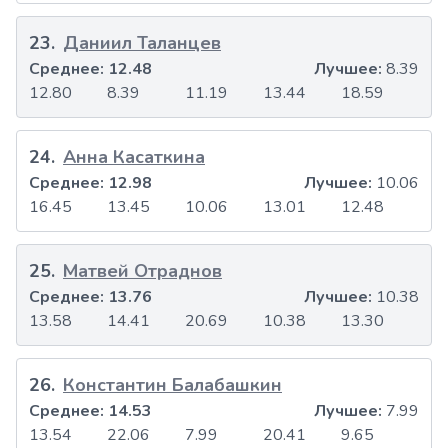
23
.
Даниил Таланцев
Среднее:
12.48
Лучшее:
8.39
12.80
8.39
11.19
13.44
18.59
24
.
Анна Касаткина
Среднее:
12.98
Лучшее:
10.06
16.45
13.45
10.06
13.01
12.48
25
.
Матвей Отраднов
Среднее:
13.76
Лучшее:
10.38
13.58
14.41
20.69
10.38
13.30
26
.
Константин Балабашкин
Среднее:
14.53
Лучшее:
7.99
13.54
22.06
7.99
20.41
9.65