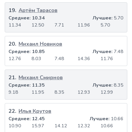
19
.
Артём Тарасов
Среднее:
10.34
Лучшее:
5.70
11.34
12.50
7.71
11.96
5.70
20
.
Михаил Новиков
Среднее:
10.85
Лучшее:
7.48
12.76
8.03
7.48
14.36
11.76
21
.
Михаил Смирнов
Среднее:
11.35
Лучшее:
8.35
9.18
11.95
8.35
12.93
12.99
22
.
Илья Крутов
Среднее:
12.45
Лучшее:
10.66
10.90
15.97
14.12
12.32
10.66