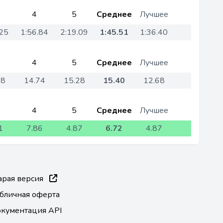
4
5
Среднее
Лучшее
.25
1:56.84
2:19.09
1:45.51
1:36.40
4
5
Среднее
Лучшее
68
14.74
15.28
15.40
12.68
4
5
Среднее
Лучшее
1
7.86
4.87
6.72
4.87
арая версия
бличная оферта
кументация API