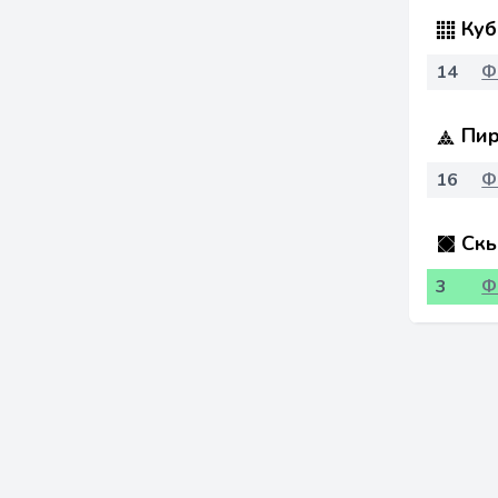
Куб
14
Ф
Пир
16
Ф
Скь
3
Ф