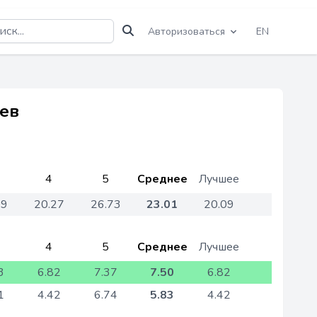
Авторизоваться
EN
жев
4
5
Среднее
Лучшее
09
20.27
26.73
23.01
20.09
4
5
Среднее
Лучшее
3
6.82
7.37
7.50
6.82
1
4.42
6.74
5.83
4.42