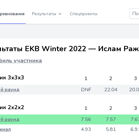
ревнования
Результаты
Спецпроекты
льтаты EKB Winter 2022 — Ислам Ра
иль участника
ик 3x3x3
1
2
3
-й раунд
DNF
22.04
20.
ик 2x2x2
1
2
3
-й раунд
7.56
7.57
7.6
инал
4.93
5.81
6.9