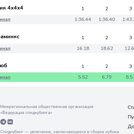
ик 4x4x4
1
2
3
инал
1:36.44
1:36.40
1:43
аминкс
1
2
3
инал
16.18
18.62
12.
юб
1
2
3
инал
5.52
6.79
8.5
Межрегиональная общественная организация
Ст
«Федерация спидкубинга»
Пу
До
Спидкубинг — увлечение, заключающееся в сборке кубика