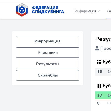
Информация
Со
Резу
Информация
Проф
Участники
Куб
Результаты
16
1
Скрамблы
Куб
13
1
8
Ф