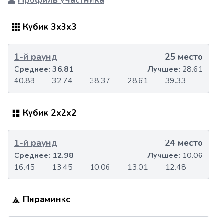
Профиль участника
Кубик 3x3x3
1-й раунд
25 место
Среднее:
36.81
Лучшее:
28.61
40.88
32.74
38.37
28.61
39.33
Кубик 2x2x2
1-й раунд
24 место
Среднее:
12.98
Лучшее:
10.06
16.45
13.45
10.06
13.01
12.48
Пираминкс