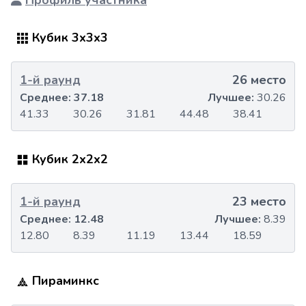
Профиль участника
Кубик 3x3x3
1-й раунд
26 место
Среднее:
37.18
Лучшее:
30.26
41.33
30.26
31.81
44.48
38.41
Кубик 2x2x2
1-й раунд
23 место
Среднее:
12.48
Лучшее:
8.39
12.80
8.39
11.19
13.44
18.59
Пираминкс