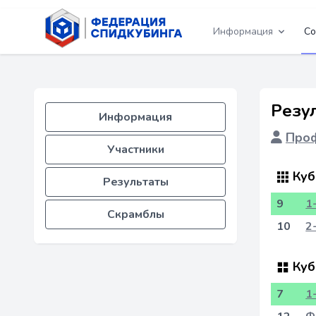
Информация
Со
Резу
Информация
Проф
Участники
Куб
Результаты
9
1
Скрамблы
10
2
Куб
7
1