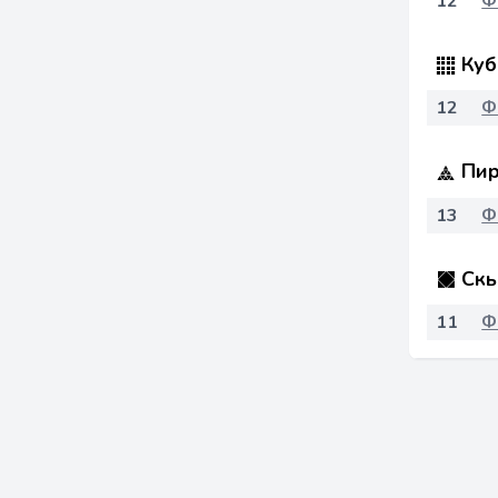
12
Ф
Куб
12
Ф
Пир
13
Ф
Скь
11
Ф