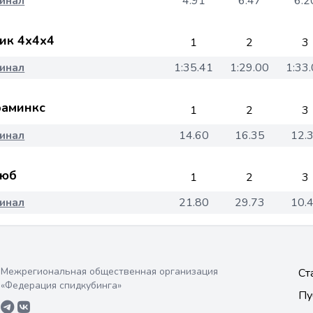
инал
4.91
6.47
6.2
ик 4x4x4
1
2
3
инал
1:35.41
1:29.00
1:33
аминкс
1
2
3
инал
14.60
16.35
12.
юб
1
2
3
инал
21.80
29.73
10.
Межрегиональная общественная организация
Ст
«Федерация спидкубинга»
Пу