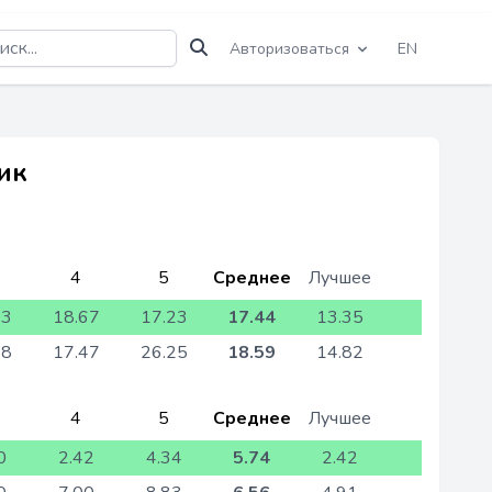
Авторизоваться
EN
ик
4
5
Среднее
Лучшее
33
18.67
17.23
17.44
13.35
48
17.47
26.25
18.59
14.82
4
5
Среднее
Лучшее
0
2.42
4.34
5.74
2.42