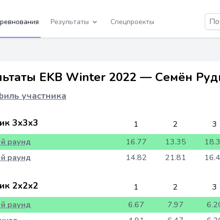
ревнования
Результаты
Спецпроекты
льтаты EKB Winter 2022 — Семён Руд
иль участника
ик 3x3x3
1
2
3
-й раунд
16.77
13.35
18.
-й раунд
14.82
21.81
16.
ик 2x2x2
1
2
3
-й раунд
6.67
7.97
6.2