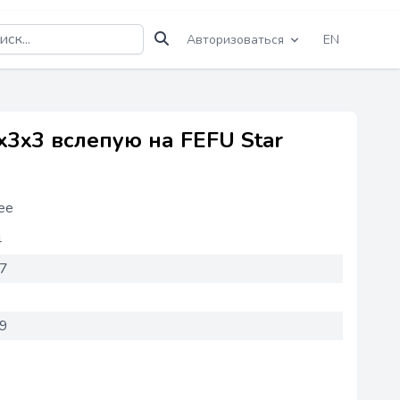
Авторизоваться
EN
3x3 вслепую на FEFU Star
ее
4
37
49