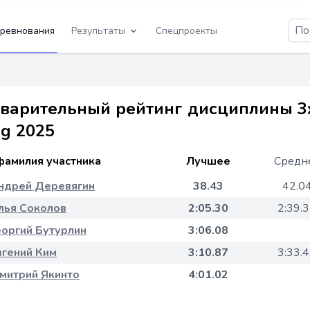
ревнования
Результаты
Спецпроекты
варительный рейтинг дисциплины 3x
ng 2025
фамилия участника
Лучшее
Средн
ндрей Деревягин
38.43
42.0
лья Соколов
2:05.30
2:39.
еоргий Бутурлин
3:06.08
вгений Ким
3:10.87
3:33.
митрий Якинто
4:01.02