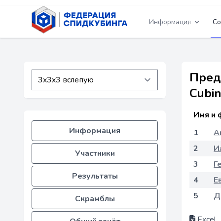
Информация
Со
Пред
Cubi
Имя и 
Информация
1
А
2
И
Участники
3
Г
Результаты
4
Е
5
Д
Скрамблы
Excel