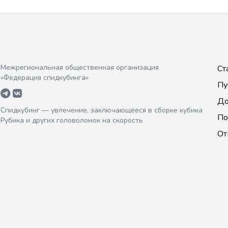
Межрегиональная общественная организация
Ст
«Федерация спидкубинга»
Пу
До
Спидкубинг — увлечение, заключающееся в сборке кубика
По
Рубика и других головоломок на скорость
От