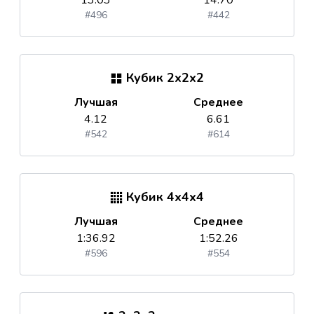
13.03
14.70
#496
#442
Кубик 2x2x2
Лучшая
Среднее
4.12
6.61
#542
#614
Кубик 4x4x4
Лучшая
Среднее
1:36.92
1:52.26
#596
#554