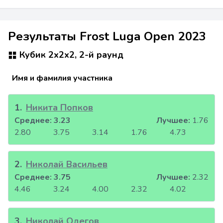
Результаты Frost Luga Open 2023
Кубик 2x2x2, 2-й раунд
Имя и фамилия участника
1
.
Никита Попков
Среднее:
3.23
Лучшее:
1.76
2.80
3.75
3.14
1.76
4.73
2
.
Николай Васильев
Среднее:
3.75
Лучшее:
2.32
4.46
3.24
4.00
2.32
4.02
3
.
Николай Одегов