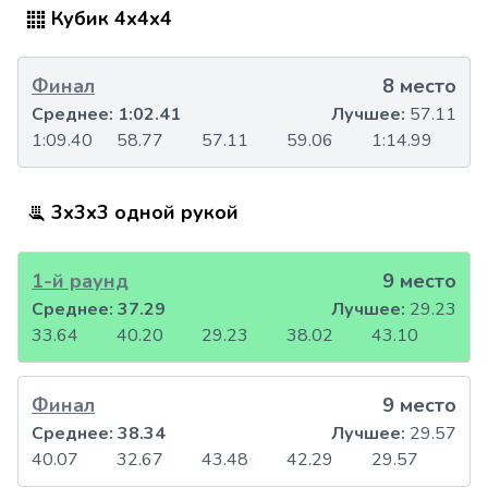
Кубик 4x4x4
Финал
8 место
Среднее:
1:02.41
Лучшее:
57.11
1:09.40
58.77
57.11
59.06
1:14.99
3x3x3 одной рукой
1-й раунд
9 место
Среднее:
37.29
Лучшее:
29.23
33.64
40.20
29.23
38.02
43.10
Финал
9 место
Среднее:
38.34
Лучшее:
29.57
40.07
32.67
43.48
42.29
29.57