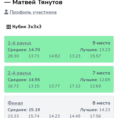
— Матвей Тянутов
Профиль участника
Кубик 3x3x3
1-й раунд
9 место
Среднее:
14.70
Лучшее:
13.23
28.30
13.71
14.82
13.23
15.57
2-й раунд
7 место
Среднее:
14.55
Лучшее:
12.69
16.72
13.15
13.77
17.12
12.69
Финал
8 место
Среднее:
15.19
Лучшее:
14.23
15.33
15.74
14.23
14.49
17.56