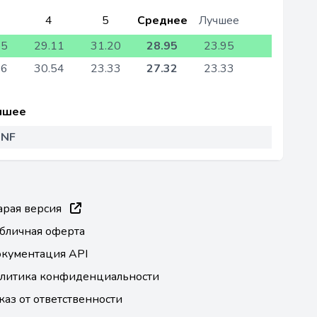
4
5
Среднее
Лучшее
55
29.11
31.20
28.95
23.95
66
30.54
23.33
27.32
23.33
чшее
NF
арая версия
бличная оферта
кументация API
литика конфиденциальности
каз от ответственности