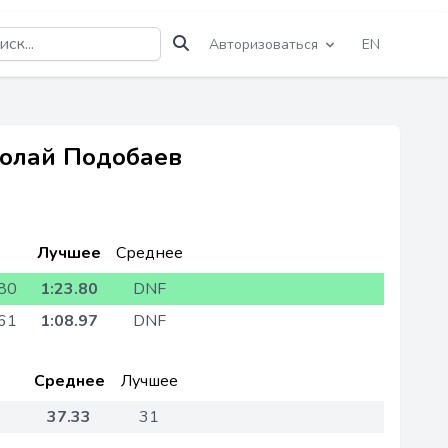
Авторизоваться
EN
колай Подобаев
Лучшее
Среднее
.80
1:23.80
DNF
.61
1:08.97
DNF
Среднее
Лучшее
37.33
31