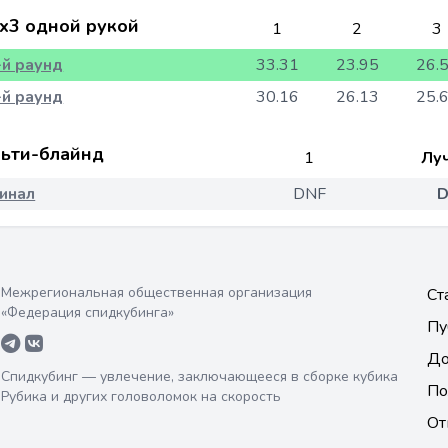
x3 одной рукой
1
2
3
-й раунд
33.31
23.95
26.
-й раунд
30.16
26.13
25.
ьти-блайнд
1
Лу
инал
DNF
D
Межрегиональная общественная организация
Ст
«Федерация спидкубинга»
Пу
До
Спидкубинг — увлечение, заключающееся в сборке кубика
По
Рубика и других головоломок на скорость
От