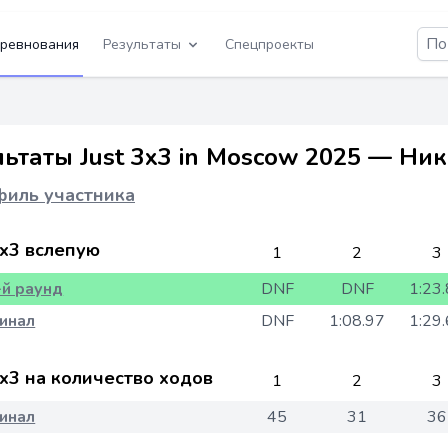
ревнования
Результаты
Спецпроекты
льтаты Just 3x3 in Moscow 2025 — Ни
иль участника
x3 вслепую
1
2
3
-й раунд
DNF
DNF
1:23
инал
DNF
1:08.97
1:29
x3 на количество ходов
1
2
3
инал
45
31
36