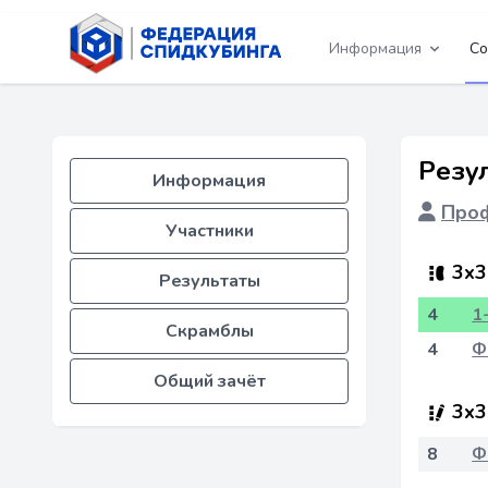
Информация
Со
Резу
Информация
Проф
Участники
3x3
Результаты
4
1
Скрамблы
4
Ф
Общий зачёт
3x3
8
Ф