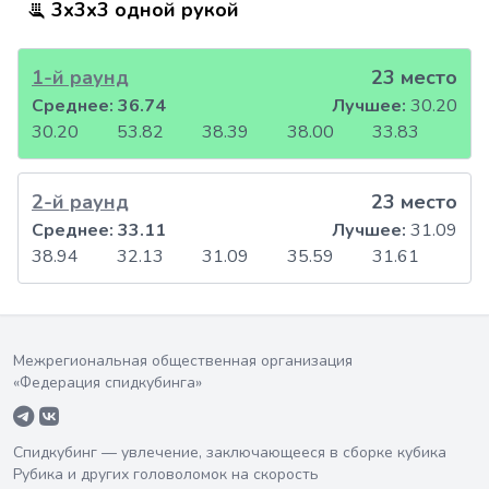
3x3x3 одной рукой
1-й раунд
23 место
Среднее:
36.74
Лучшее:
30.20
30.20
53.82
38.39
38.00
33.83
2-й раунд
23 место
Среднее:
33.11
Лучшее:
31.09
38.94
32.13
31.09
35.59
31.61
Межрегиональная общественная организация
«Федерация спидкубинга»
Спидкубинг — увлечение, заключающееся в сборке кубика
Рубика и других головоломок на скорость