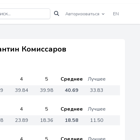
Авторизоваться
EN
тантин Комиссаров
4
5
Среднее
Лучшее
09
39.84
39.98
40.69
33.83
4
5
Среднее
Лучшее
48
23.89
18.36
18.58
11.50
4
5
Среднее
Лучшее