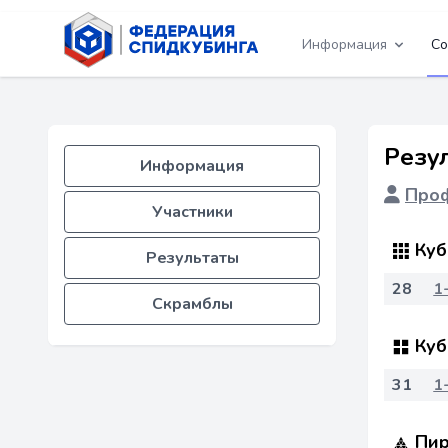
Информация
Со
Резу
Информация
Проф
Участники
Куб
Результаты
28
1
Скрамблы
Куб
31
1
Пир