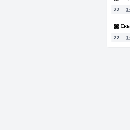
22
1
Скь
22
1