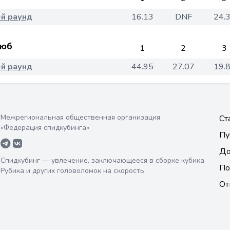
-й раунд
16.13
DNF
24.
юб
1
2
3
-й раунд
44.95
27.07
19.
Межрегиональная общественная организация
Ст
«Федерация спидкубинга»
Пу
До
Спидкубинг — увлечение, заключающееся в сборке кубика
По
Рубика и других головоломок на скорость
От