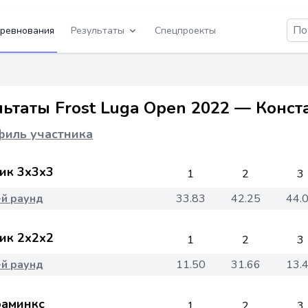
ревнования
Результаты
Спецпроекты
льтаты Frost Luga Open 2022 — Конс
иль участника
ик 3x3x3
1
2
3
-й раунд
33.83
42.25
44.
ик 2x2x2
1
2
3
-й раунд
11.50
31.66
13.
аминкс
1
2
3