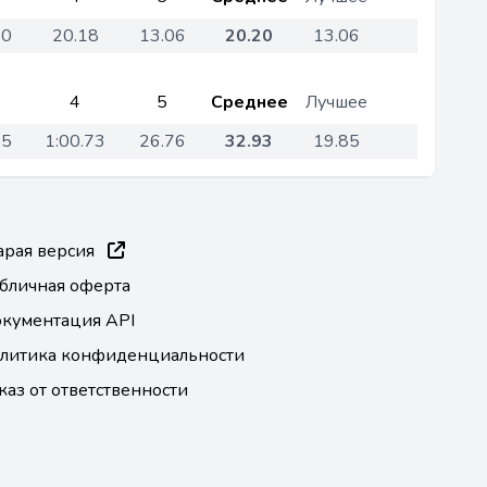
30
20.18
13.06
20.20
13.06
4
5
Среднее
Лучшее
85
1:00.73
26.76
32.93
19.85
арая версия
бличная оферта
кументация API
литика конфиденциальности
каз от ответственности