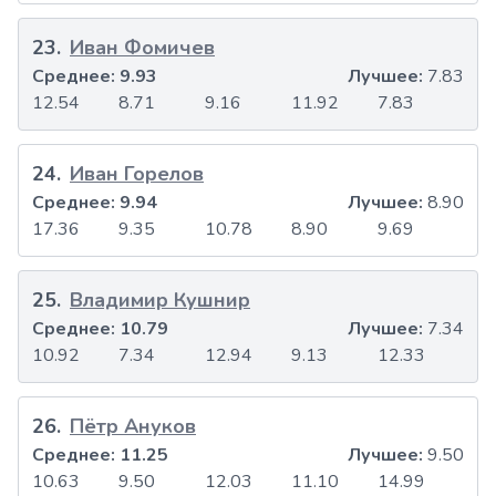
23
.
Иван Фомичев
Среднее:
9.93
Лучшее:
7.83
12.54
8.71
9.16
11.92
7.83
24
.
Иван Горелов
Среднее:
9.94
Лучшее:
8.90
17.36
9.35
10.78
8.90
9.69
25
.
Владимир Кушнир
Среднее:
10.79
Лучшее:
7.34
10.92
7.34
12.94
9.13
12.33
26
.
Пётр Ануков
Среднее:
11.25
Лучшее:
9.50
10.63
9.50
12.03
11.10
14.99