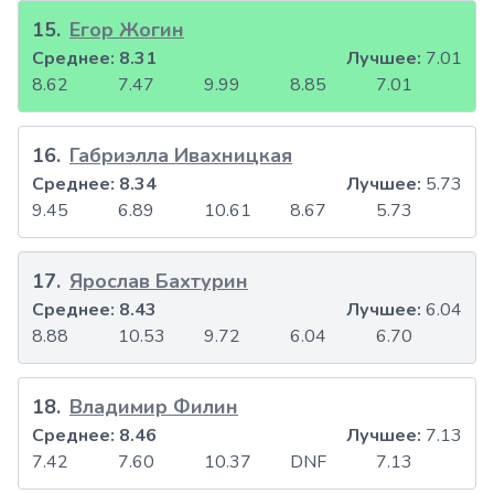
15
.
Егор Жогин
Среднее:
8.31
Лучшее:
7.01
8.62
7.47
9.99
8.85
7.01
16
.
Габриэлла Ивахницкая
Среднее:
8.34
Лучшее:
5.73
9.45
6.89
10.61
8.67
5.73
17
.
Ярослав Бахтурин
Среднее:
8.43
Лучшее:
6.04
8.88
10.53
9.72
6.04
6.70
18
.
Владимир Филин
Среднее:
8.46
Лучшее:
7.13
7.42
7.60
10.37
DNF
7.13