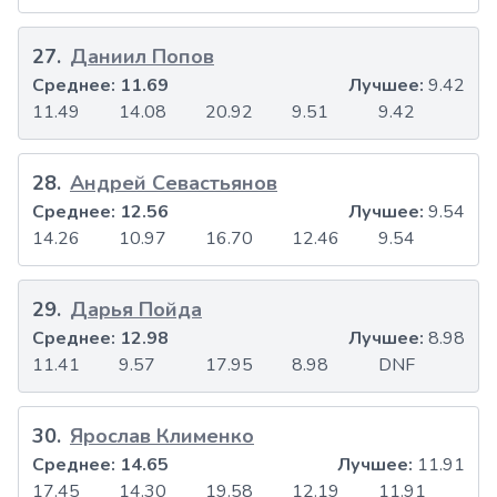
27
.
Даниил Попов
Среднее:
11.69
Лучшее:
9.42
11.49
14.08
20.92
9.51
9.42
28
.
Андрей Севастьянов
Среднее:
12.56
Лучшее:
9.54
14.26
10.97
16.70
12.46
9.54
29
.
Дарья Пойда
Среднее:
12.98
Лучшее:
8.98
11.41
9.57
17.95
8.98
DNF
30
.
Ярослав Клименко
Среднее:
14.65
Лучшее:
11.91
17.45
14.30
19.58
12.19
11.91