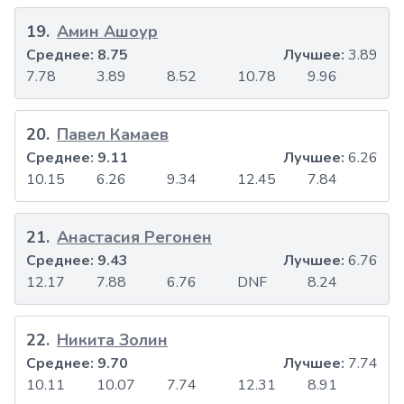
19
.
Амин Ашоур
Среднее:
8.75
Лучшее:
3.89
7.78
3.89
8.52
10.78
9.96
20
.
Павел Камаев
Среднее:
9.11
Лучшее:
6.26
10.15
6.26
9.34
12.45
7.84
21
.
Анастасия Регонен
Среднее:
9.43
Лучшее:
6.76
12.17
7.88
6.76
DNF
8.24
22
.
Никита Золин
Среднее:
9.70
Лучшее:
7.74
10.11
10.07
7.74
12.31
8.91